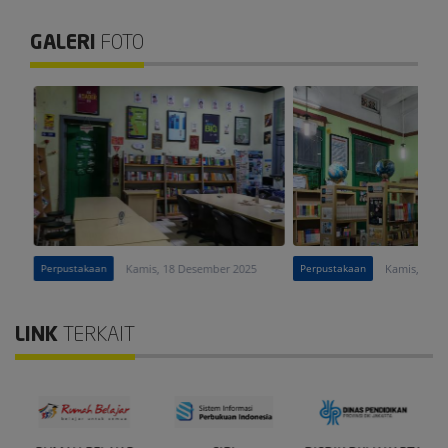
GALERI
FOTO
Perpustakaan
Kamis, 18 Desember 2025
Perpustakaan
Kamis, 18 D
LINK
TERKAIT