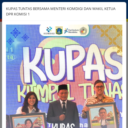
SITUS RESMI
KUPAS TUNTAS BERSAMA MENTERI KOMDIGI DAN WAKIL KETUA
SMP NEGERI 1 JAKARTA
DPR KOMISI 1
21
32
KELAS
GURU
Tata Usaha
Tata Usaha