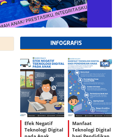
INFOGRAFIS
Efek Negatif
Manfaat
Teknologi Digital
Teknologi Digital
pada Anak
bagi Pendidikan