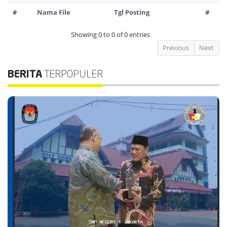
#
Nama File
Tgl Posting
#
Showing 0 to 0 of 0 entries
Previous
Next
BERITA
TERPOPULER