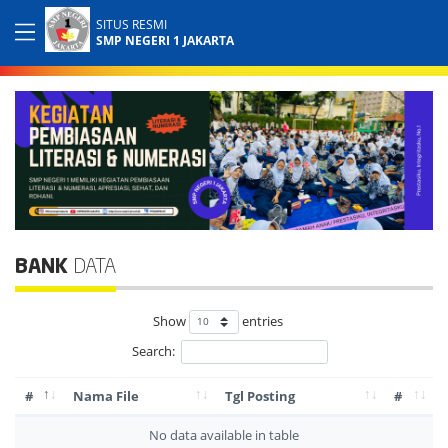
SITUS RESMI
SMP NEGERI 1 JAKARTA
BANK
DATA
Show
entries
Search:
#
Nama File
Tgl Posting
#
No data available in table