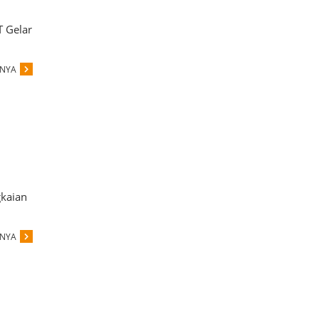
 Gelar
PNYA
gkaian
PNYA