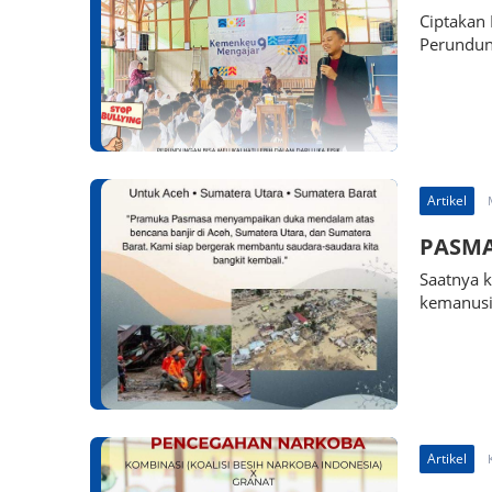
Ciptakan 
Perundun
Artikel
PASMA
Saatnya 
kemanusi
Artikel