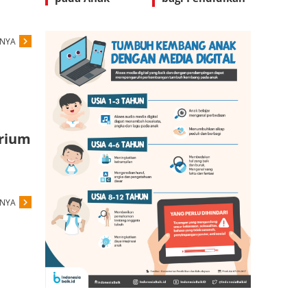
Anak
PNYA
arium
PNYA