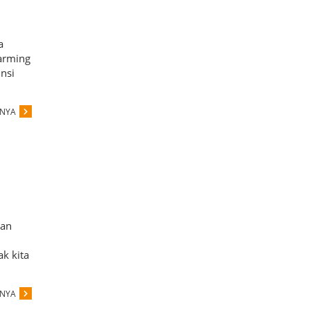
a
arming
nsi
PNYA
dan
k kita
PNYA