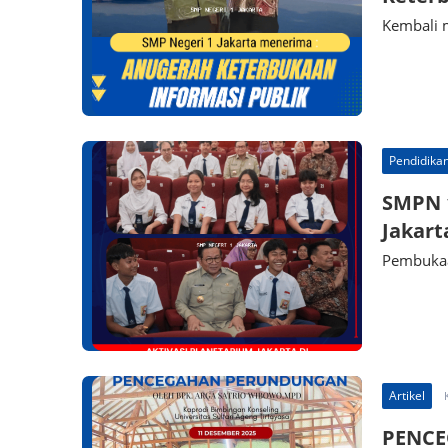
Kembali 
Pendidika
SMPN 1
Jakart
Pembukaa
Artikel
PENC