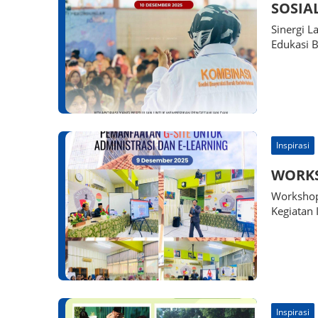
SOSIA
Sinergi 
Edukasi 
Inspirasi
WORK
Workshop
Kegiatan 
Inspirasi