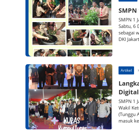
SMPN 1
SMPN 1 J
Sabtu, 6
sebagai 
DKI Jakart
Artikel
Langka
Digital
SMPN 1 J
Wakil Ke
(Tunggu 
masuk ke 