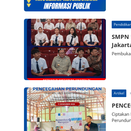
Pendidika
SMPN 1
Jakart
Pembukaa
Artikel
PENC
Ciptakan 
Perundun