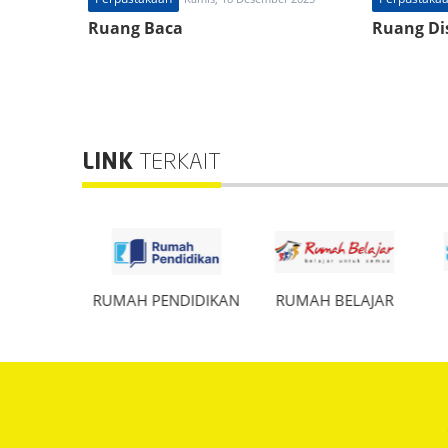
Ruang Baca
Ruang Dis
LINK
TERKAIT
KDASMEN
RUMAH PENDIDIKAN
RUMAH BELAJAR