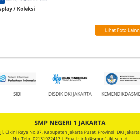
play / Koleksi
Lihat Foto Lain
SIBI
DISDIK DKI JAKARTA
KEMENDIKDASM
SMP NEGERI 1 JAKARTA
Jl. Cikini Raya No.87. Kabupaten Jakarta Pusat, Provinsi: DKI Jakarta
No. Telp: 02131922417 | Email : info@smpn1-jkt.sch.id