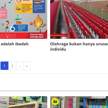
 adalah ibadah
Olahraga bukan hanya urusa
individu
1
2
›
»