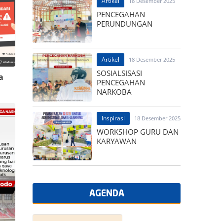
Artikel
18 Desember 2025
PENCEGAHAN
PERUNDUNGAN
Artikel
18 Desember 2025
SOSIALSISASI
a
PENCEGAHAN
NARKOBA
Inspirasi
18 Desember 2025
WORKSHOP GURU DAN
KARYAWAN
AGENDA