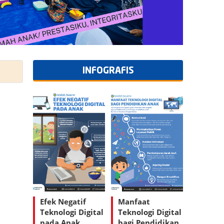
INFOGRAFIS
Efek Negatif
Manfaat
Teknologi Digital
Teknologi Digital
pada Anak
bagi Pendidikan