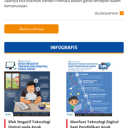
Saatnya kita buktikan bahwa Pramuka adalah garda terdepan dalam
kemanusiaan.
SELENGKAPNYA
Berita Lainnya
INFOGRAFIS
Efek Negatif Teknologi
Manfaat Teknologi Digital
Digital pada Anak
bagi Pendidikan Anak