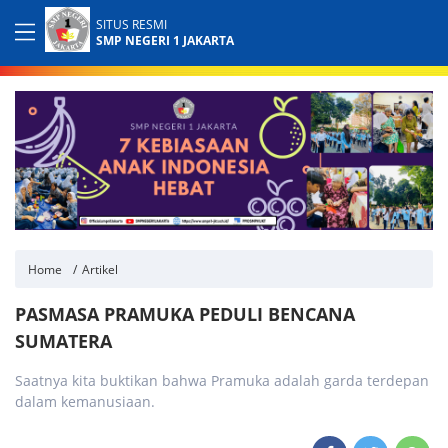
SITUS RESMI
SMP NEGERI 1 JAKARTA
Home
Artikel
PASMASA PRAMUKA PEDULI BENCANA
SUMATERA
Saatnya kita buktikan bahwa Pramuka adalah garda terdepan
dalam kemanusiaan.