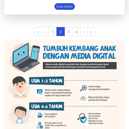
Lihat Detail
«
‹
1
2
3
4
›
»