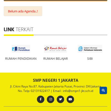
Belum ada Agenda..!
LINK
TERKAIT
N
RUMAH PENDIDIKAN
RUMAH BELAJAR
SIBI
SMP NEGERI 1 JAKARTA
Jl. Cikini Raya No.87. Kabupaten Jakarta Pusat, Provinsi: DKI Jakarta
No. Telp: 02131922417 | Email : info@smpn1-jkt.sch.id