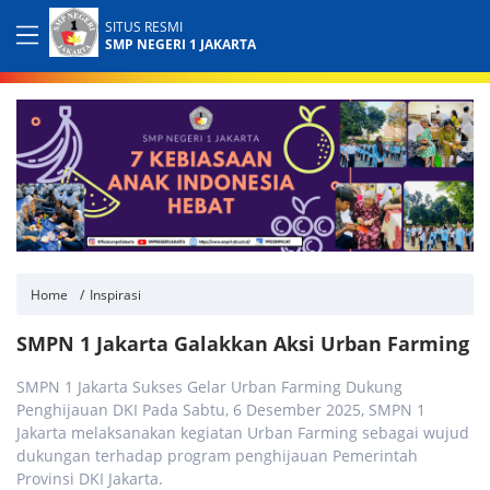
SITUS RESMI
SMP NEGERI 1 JAKARTA
Home
Inspirasi
SMPN 1 Jakarta Galakkan Aksi Urban Farming
SMPN 1 Jakarta Sukses Gelar Urban Farming Dukung
Penghijauan DKI Pada Sabtu, 6 Desember 2025, SMPN 1
Jakarta melaksanakan kegiatan Urban Farming sebagai wujud
dukungan terhadap program penghijauan Pemerintah
Provinsi DKI Jakarta.