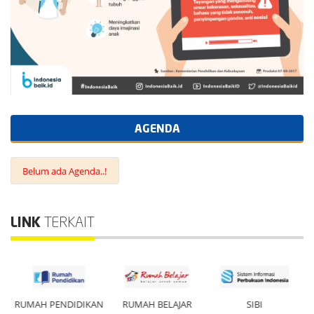
AGENDA
Belum ada Agenda..!
LINK
TERKAIT
N
RUMAH PENDIDIKAN
RUMAH BELAJAR
SIBI