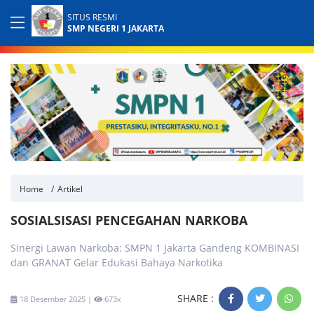
SITUS RESMI
SMP NEGERI 1 JAKARTA
Home
Artikel
SOSIALSISASI PENCEGAHAN NARKOBA
Sinergi Lawan Narkoba: SMPN 1 Jakarta Gandeng KOMBINASI
dan GRANAT Gelar Edukasi Bahaya Narkotika
SHARE :
18 Desember 2025 |
673x