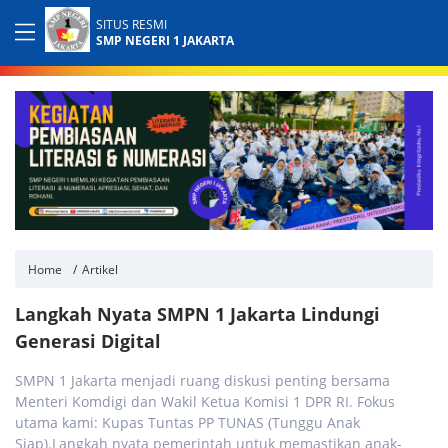
SITUS RESMI
SMP NEGERI 1 JAKARTA
Home
Artikel
Langkah Nyata SMPN 1 Jakarta Lindungi
Generasi Digital
SMPN 1 Jakarta menjadi ruang diskusi penting bersama
Menteri Komdigi dan Wakil Ketua Komisi 1 DPR RI. Fokus
utama kami: Kupas Tuntas PP TUNAS (Tunggu Anak
Siap).Langkah nyata pemerintah untuk memastikan anak-