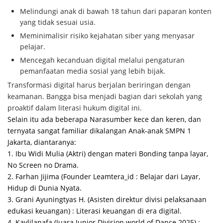
Melindungi anak di bawah 18 tahun dari paparan konten
yang tidak sesuai usia.
Meminimalisir risiko kejahatan siber yang menyasar
pelajar.
Mencegah kecanduan digital melalui pengaturan
pemanfaatan media sosial yang lebih bijak.
Transformasi digital harus berjalan beriringan dengan
keamanan. Bangga bisa menjadi bagian dari sekolah yang
proaktif dalam literasi hukum digital ini.
Selain itu ada beberapa Narasumber kece dan keren, dan
ternyata sangat familiar dikalangan Anak-anak SMPN 1
Jakarta, diantaranya:
1. Ibu Widi Mulia (Aktri) dengan materi Bonding tanpa layar,
No Screen no Drama.
2. Farhan Jijima (Founder Leamtera_id : Belajar dari Layar,
Hidup di Dunia Nyata.
3. Grani Ayuningtyas H. (Asisten direktur divisi pelaksanaan
edukasi keuangan) : Literasi keuangan di era digital.
4. Kaylilanafa (Juara Junior Division world of Dance 2025) :